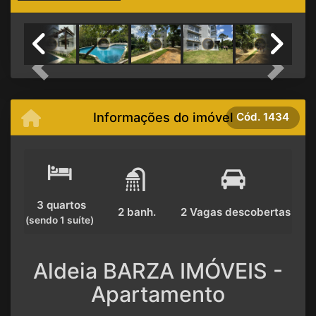
Previous
Next
Informações do imóvel
Cód.
1434
3 quartos
2 banh.
2 Vagas descobertas
(sendo 1 suíte)
Aldeia BARZA IMÓVEIS -
Apartamento