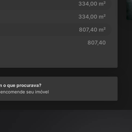
334,00 m²
334,00 m²
807,40 m²
807,40
m o que procurava?
 encomende seu imóvel