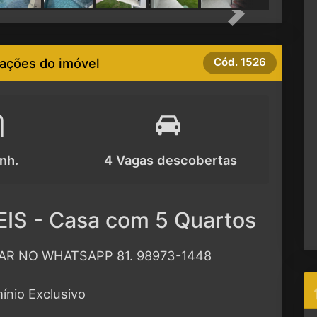
Next
ações do imóvel
Cód.
1526
nh.
4 Vagas descobertas
IS - Casa com 5 Quartos
R NO WHATSAPP 81. 98973-1448
ínio Exclusivo