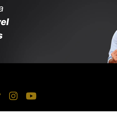
a
el
s