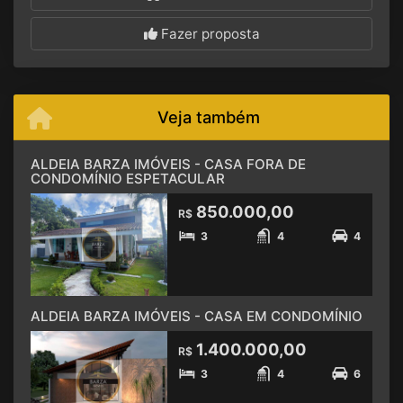
Fazer proposta
Veja também
ALDEIA BARZA IMÓVEIS - CASA FORA DE
CONDOMÍNIO ESPETACULAR
850.000,00
R$
3
4
4
ALDEIA BARZA IMÓVEIS - CASA EM CONDOMÍNIO
1.400.000,00
R$
3
4
6